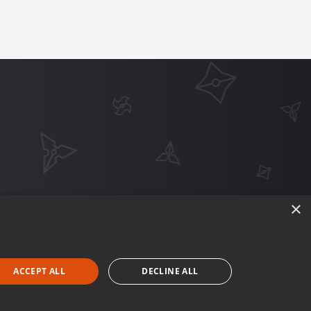
×
ACCEPT ALL
DECLINE ALL