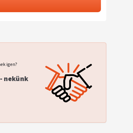
nek igen?
 - nekünk