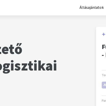
Állásajánlatok
zető
F
-
ogisztikai
Te
.
Pa