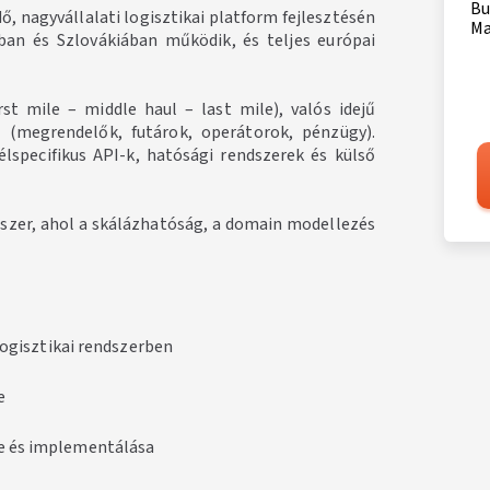
Bu
, nagyvállalati logisztikai platform fejlesztésén
Ma
an és Szlovákiában működik, és teljes európai
irst mile – middle haul – last mile), valós idejű
(megrendelők, futárok, operátorok, pénzügy).
élspecifikus API-k, hatósági rendszerek és külső
szer, ahol a skálázhatóság, a domain modellezés
logisztikai rendszerben
e
e és implementálása