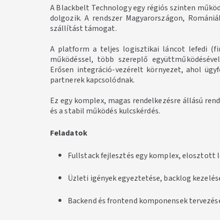
A Blackbelt Technology egy régiós szinten működő
dolgozik. A rendszer Magyarországon, Romániáb
szállítást támogat.
A platform a teljes logisztikai láncot lefedi (f
működéssel, több szereplő együttműködésével 
Erősen integráció-vezérelt környezet, ahol ügyf
partnerek kapcsolódnak.
Ez egy komplex, magas rendelkezésre állású rend
és a stabil működés kulcskérdés.
Feladatok
Fullstack fejlesztés egy komplex, elosztott 
Üzleti igények egyeztetése, backlog kezelés
Backend és frontend komponensek tervezés