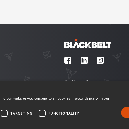
Residence 2
1027 Budapest
Ganz utca 16. 3.emelet
ing our website you consent to all cookies in accordance with our
+36 1 611 0462
recruitment@blackbelt.hu
TARGETING
FUNCTIONALITY