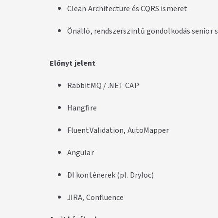
Clean Architecture és CQRS ismeret
Önálló, rendszerszintű gondolkodás senior 
Előnyt jelent
RabbitMQ / .NET CAP
Hangfire
FluentValidation, AutoMapper
Angular
DI konténerek (pl. DryIoc)
JIRA, Confluence