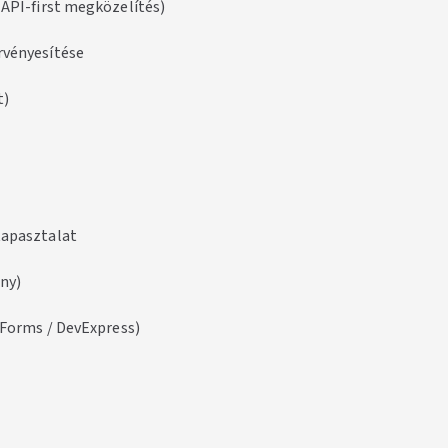
(API-first megközelítés)
rvényesítése
t)
tapasztalat
ny)
inForms / DevExpress)