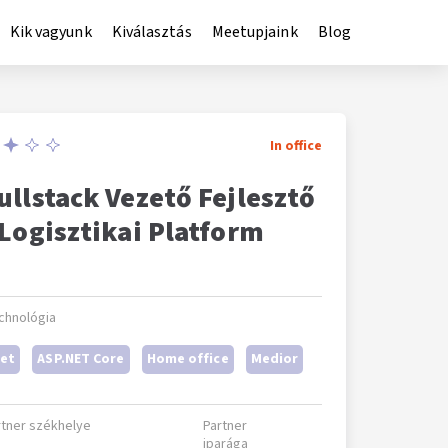
Kik vagyunk
Kiválasztás
Meetupjaink
Blog
In office
ullstack Vezető Fejlesztő
 Logisztikai Platform
chnológia
Net
ASP.NET Core
Home office
Medior
rtner székhelye
Partner
iparága