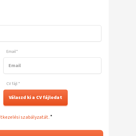
Email
*
CV fájl
Válaszd ki a CV fájlodat
*
tkezelési szabályzatát.