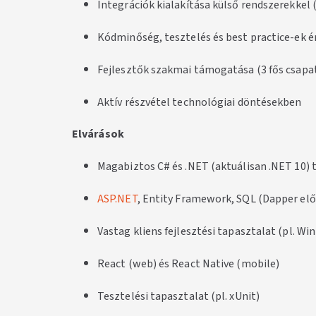
Integrációk kialakítása külső rendszerekkel 
Kódminőség, tesztelés és best practice-ek é
Fejlesztők szakmai támogatása (3 fős csapa
Aktív részvétel technológiai döntésekben
Elvárások
Magabiztos C# és .NET (aktuálisan .NET 10) 
ASP.NET
, Entity Framework, SQL (Dapper elő
Vastag kliens fejlesztési tapasztalat (pl. W
React (web) és React Native (mobile)
Tesztelési tapasztalat (pl. xUnit)