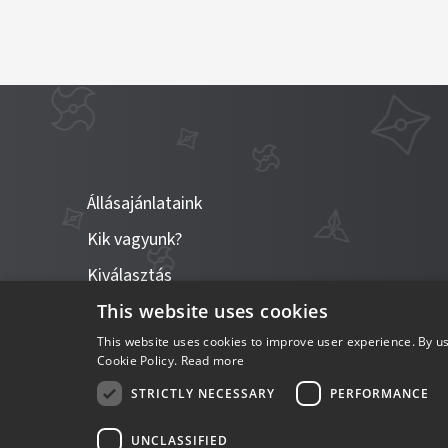
Állásajánlataink
Kik vagyunk?
Kiválasztás
Meetupjaink
This website uses cookies
This website uses cookies to improve user experience. By us
Blog
Cookie Policy.
Read more
BlackBelt angol nyelvű weboldal
STRICTLY NECESSARY
PERFORMANCE
UNCLASSIFIED